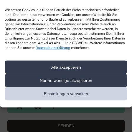
Wir setzen Cookies, die für den Betrieb der Website technisch erforderlich
sind. Darüber hinaus verwenden wir Cookies, um unsere Website für Sie
optimal zu gestalten und fortlaufend zu verbessern. Mit Ihrer Zustimmung
geben wir Informationen zu Ihrer Verwendung unserer Website auch an
* Bitte füllen Sie die Pflichtfelder aus
Drittanbieter weiter. Soweit dabei Daten in Ländern verarbeitet werden, in
denen kein angemessenes Datenschutzniveau besteht, stimmen Sie mit Ihrer
Einwilligung zur Nutzung dieser Dienste auch der Verarbeitung Ihrer Daten in
Ich erkläre mich damit einverstanden, dass die von mir angegebenen
diesen Ländern gem. Artikel 49 Abs. 1 lit. a DSGVO zu. Weitere Informationen
Daten elektronisch erfasst und gespeichert und meine Daten an die
können Sie unserer
Datenschutzerklärung
entnehmen.
von mir ausgesuchte Apotheke übergeben werden. Rechtsgrundlage
der Verarbeitung ist Art. 6 Abs. 1 lit. a DS-GVO. Die Einwilligung kann
jederzeit widerrufen werden, z.B. per E-Mail an
info@sonnen-
apotheke-osw.de
.
Alle akzeptieren
Ihre Daten werden ausschließlich zur Bearbeitung Ihrer Anfrage
Nur notwendige akzeptieren
verwendet. Weitere Informationen zum Datenschutz finden Sie unter
folgendem Link:
Datenschutz
.
Einstellungen verwalten
Sind Sie ein Mensch? Dann wählen Sie bitte
den LKW