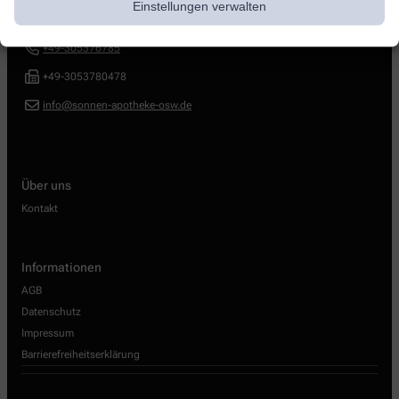
Einstellungen verwalten
Wilhelminenhofstr. 27
,
12459
Berlin
+49-305376785
+49-3053780478
info@sonnen-apotheke-osw.de
Über uns
Kontakt
Informationen
AGB
Datenschutz
Impressum
Barrierefreiheitserklärung