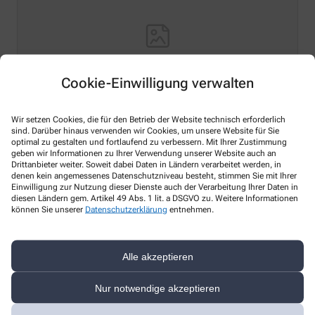
Cookie-Einwilligung verwalten
Wir setzen Cookies, die für den Betrieb der Website technisch erforderlich
Hello world!
sind. Darüber hinaus verwenden wir Cookies, um unsere Website für Sie
optimal zu gestalten und fortlaufend zu verbessern. Mit Ihrer Zustimmung
geben wir Informationen zu Ihrer Verwendung unserer Website auch an
Welcome to WordPress on Azure Sites. This is your first
Drittanbieter weiter. Soweit dabei Daten in Ländern verarbeitet werden, in
post. Edit or delete it, then start writing!
denen kein angemessenes Datenschutzniveau besteht, stimmen Sie mit Ihrer
Einwilligung zur Nutzung dieser Dienste auch der Verarbeitung Ihrer Daten in
MEHR LESEN
diesen Ländern gem. Artikel 49 Abs. 1 lit. a DSGVO zu. Weitere Informationen
können Sie unserer
Datenschutzerklärung
entnehmen.
Alle akzeptieren
Kontakt
Nur notwendige akzeptieren
Sonnen-Apotheke